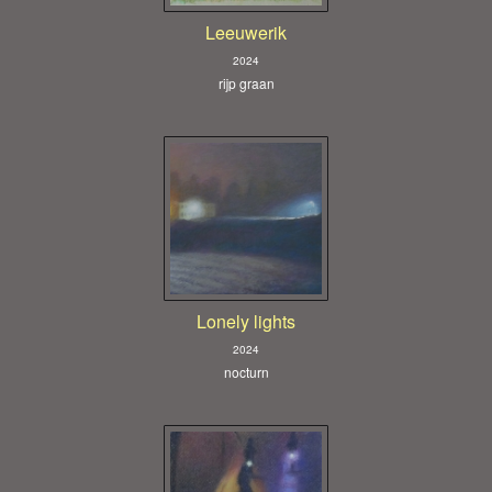
Leeuwerik
2024
rijp graan
Lonely lights
2024
nocturn