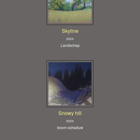
Skyline
2024
Landschap
Snowy hill
2024
boom schaduw