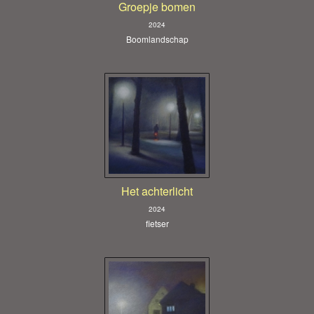
Groepje bomen
2024
Boomlandschap
Het achterlicht
2024
fietser