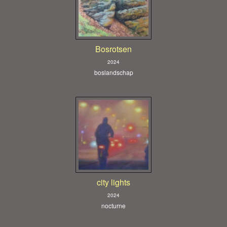
Bosrotsen
2024
boslandschap
city lights
2024
nocturne