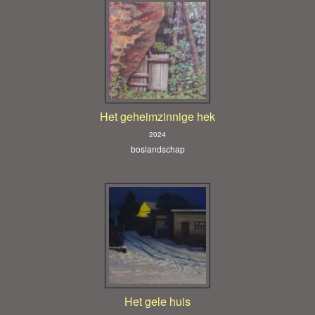
Het geheimzinnige hek
2024
boslandschap
Het gele huis