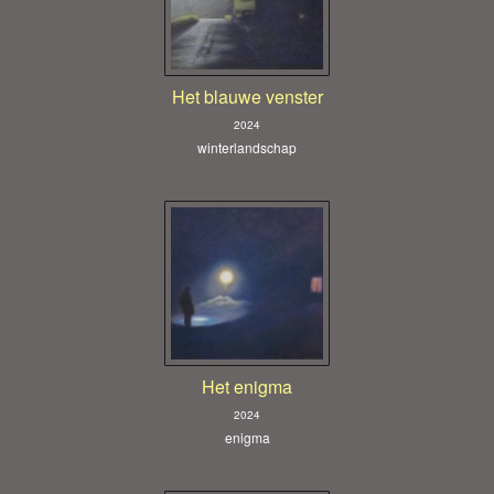
Het blauwe venster
2024
winterlandschap
Het enigma
2024
enigma