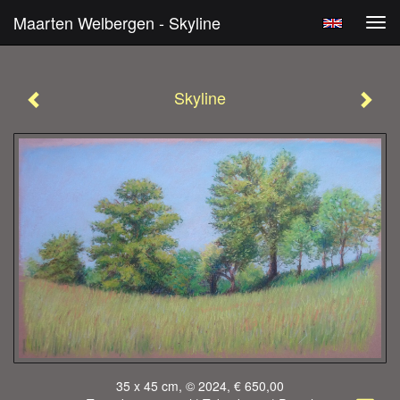
Maarten Welbergen - Skyline
Tog
navi
Skyline
35 x 45 cm, © 2024, € 650,00