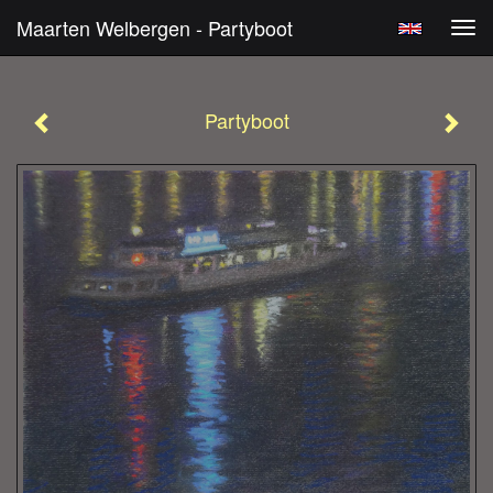
Maarten Welbergen - Partyboot
Tog
navi
Partyboot