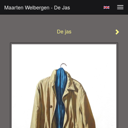
Maarten Welbergen - De Jas
Tog
navi
De jas