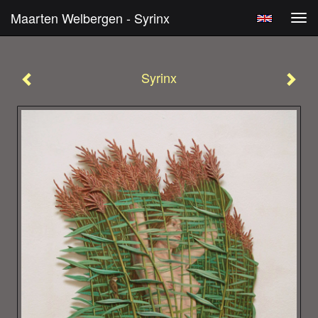
Maarten Welbergen - Syrinx
Tog
navi
Syrinx