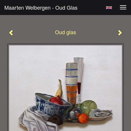
Maarten Welbergen - Oud Glas
Tog
navi
Oud glas