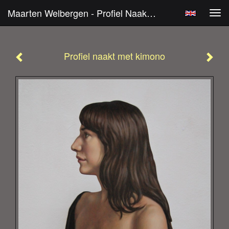
Maarten Welbergen - Profiel Naakt Met Kimono
Tog
navi
Profiel naakt met kimono