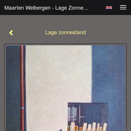
Maarten Welbergen - Lage Zonnestand
Tog
navi
Lage zonnestand